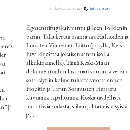
Toukokuu 23, 2012
- By
taivaansusi
Egosentrifugi kaivautuu jälleen Tolkienin
pariin. Tällä kertaa osansa saa Haltioiden ja
vin
Ihmisten Viimeinen Liitto (ja kyllä, Kersti
here’s
Juva kirjoittaa jokaisen sanan isolla
der
alkukirjaimella). Tämä Keski-Maan
vät
dokumentoidun historian suurin ja verisin
kan
sota käytiin kolme tuhatta vuotta ennen
Hobitin ja Tarun Sormusten Herrasta
den
kuvaamia tapahtumia. Koska täydellistä
lan
narratiivia sodasta, siihen johtaneista syistä
en” ja
ja…