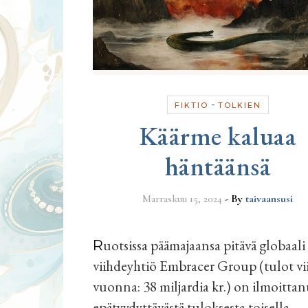
-
FIKTIO
TOLKIEN
Käärme kaluaa
häntäänsä
Marraskuu 15, 2024
- By
taivaansusi
Ruotsissa päämajaansa pitävä globaali
viihdeyhtiö Embracer Group (tulot v
vuonna: 38 miljardia kr.) on ilmoittan
epätyydyttävästä tuloksesta toisella