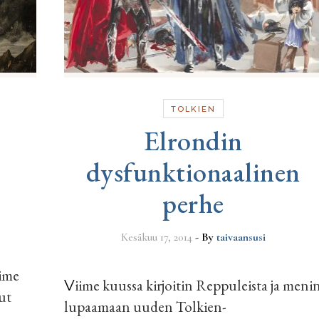
TOLKIEN
Elrondin
dysfunktionaalinen
perhe
Kesäkuu 17, 2014
- By
taivaansusi
iime
Viime kuussa kirjoitin Reppuleista ja menin
ut
lupaamaan uuden Tolkien-