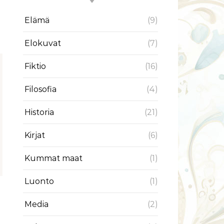
Elämä
(9)
Elokuvat
(7)
Fiktio
(16)
Filosofia
(4)
Historia
(21)
Kirjat
(6)
Kummat maat
(1)
Luonto
(1)
Media
(2)