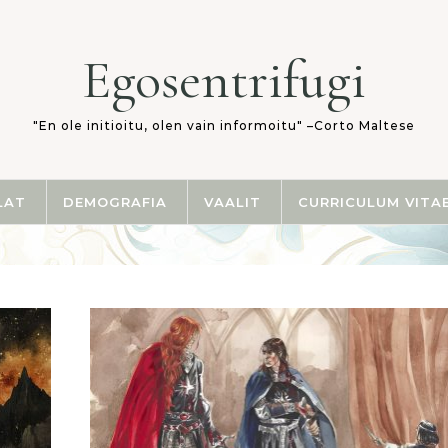
Egosentrifugi
"En ole initioitu, olen vain informoitu" –Corto Maltese
LAT
DEMOGRAFIA
VAALIT
CURRICULUM VITA