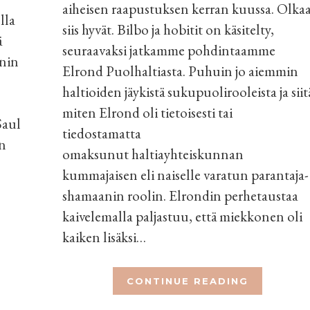
aiheisen raapustuksen kerran kuussa. Olka
lla
siis hyvät. Bilbo ja hobitit on käsitelty,
ä
seuraavaksi jatkamme pohdintaamme
enin
Elrond Puolhaltiasta. Puhuin jo aiemmin
haltioiden jäykistä sukupuolirooleista ja siit
miten Elrond oli tietoisesti tai
Saul
tiedostamatta
n
omaksunut haltiayhteiskunnan
kummajaisen eli naiselle varatun parantaja-
shamaanin roolin. Elrondin perhetaustaa
kaivelemalla paljastuu, että miekkonen oli
kaiken lisäksi…
CONTINUE READING