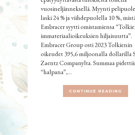
vuosineljänneksellä. Myynti pelipuole
laski 24 % ja viihdepuolella 10 %, mist
Embracer syytti omistamiensa “Tolki
immateriaalioikeuksien hiljaisuutta”.
Embracer Group osti 2023 Tolkienin
oikeudet 395,6 miljoonalla dollarilla 
Zaentz Companylta. Summaa pidettii
“halpana”,…
CONTINUE READING