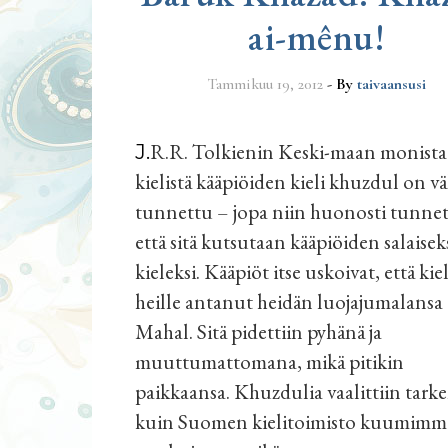
ai-mênu!
Tammikuu 19, 2012
- By
taivaansusi
J.R.R. Tolkienin Keski-maan monista
kielistä kääpiöiden kieli khuzdul on v
tunnettu – jopa niin huonosti tunnet
että sitä kutsutaan kääpiöiden salaisek
kieleksi. Kääpiöt itse uskoivat, että kie
heille antanut heidän luojajumalansa
Mahal. Sitä pidettiin pyhänä ja
muuttumattomana, mikä pitikin
paikkaansa. Khuzdulia vaalittiin tar
kuin Suomen kielitoimisto kuumimmi