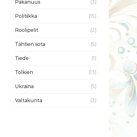
Pakanuus
(3)
Politiikka
(15)
Roolipelit
(2)
Tähtien sota
(5)
Tiede
(1)
Tolkien
(13)
Ukraina
(5)
Valtakunta
(3)