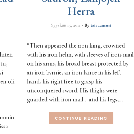
Herra
Syyskuu 15, 2011
- By
taivaansusi
“Then appeared the iron king, crowned
ähiten
with his iron helm, with sleeves of iron-mail
tu,
on his arms, his broad breast protected by
si
an iron byrnie, an iron lance in his left
len oli
hand, his right free to grasp his
unconquered sword. His thighs were
guarded with iron mail… and his legs,…
kemmin
CONTINUE READING
ssa