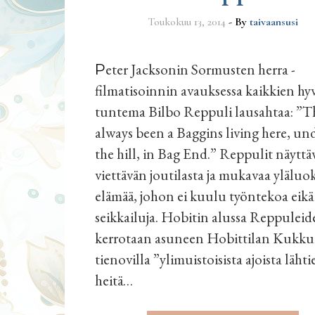
Toukokuu 13, 2014
- By
taivaansusi
Peter Jacksonin Sormusten herra -
filmatisoinnin avauksessa kaikkien hy
tuntema Bilbo Reppuli lausahtaa: ”T
always been a Baggins living here, un
the hill, in Bag End.” Reppulit näyttä
viettävän joutilasta ja mukavaa yläluo
elämää, johon ei kuulu työntekoa eikä
seikkailuja. Hobitin alussa Reppulei
kerrotaan asuneen Hobittilan Kukku
tienovilla ”ylimuistoisista ajoista lähti
heitä…