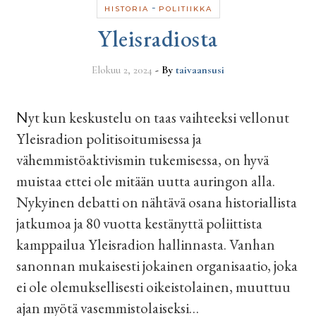
-
HISTORIA
POLITIIKKA
Yleisradiosta
Elokuu 2, 2024
- By
taivaansusi
Nyt kun keskustelu on taas vaihteeksi vellonut
Yleisradion politisoitumisessa ja
vähemmistöaktivismin tukemisessa, on hyvä
muistaa ettei ole mitään uutta auringon alla.
Nykyinen debatti on nähtävä osana historiallista
jatkumoa ja 80 vuotta kestänyttä poliittista
kamppailua Yleisradion hallinnasta. Vanhan
sanonnan mukaisesti jokainen organisaatio, joka
ei ole olemuksellisesti oikeistolainen, muuttuu
ajan myötä vasemmistolaiseksi…