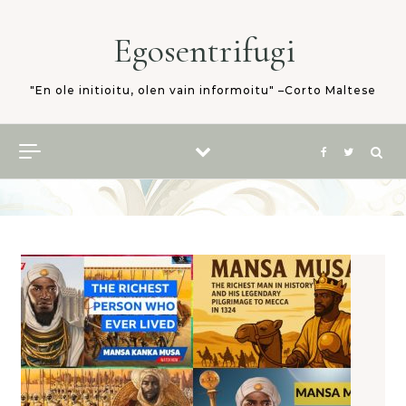
Skip to content
Egosentrifugi
"En ole initioitu, olen vain informoitu" –Corto Maltese