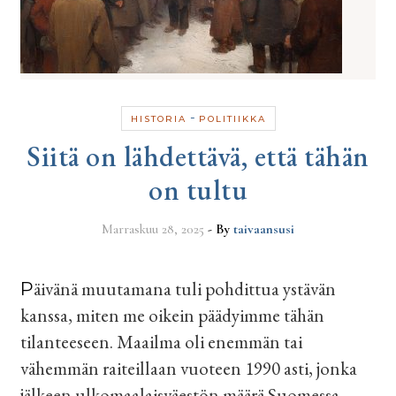
-
HISTORIA
POLITIIKKA
Siitä on lähdettävä, että tähän
on tultu
Marraskuu 28, 2025
- By
taivaansusi
Päivänä muutamana tuli pohdittua ystävän
kanssa, miten me oikein päädyimme tähän
tilanteeseen. Maailma oli enemmän tai
vähemmän raiteillaan vuoteen 1990 asti, jonka
jälkeen ulkomaalaisväestön määrä Suomessa