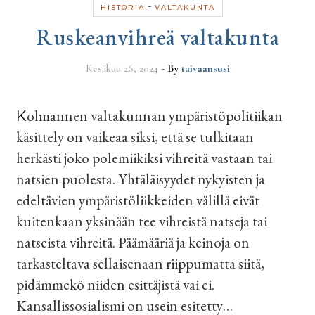
-
HISTORIA
VALTAKUNTA
Ruskeanvihreä valtakunta
Kesäkuu 26, 2024
- By
taivaansusi
Kolmannen valtakunnan ympäristöpolitiikan
käsittely on vaikeaa siksi, että se tulkitaan
herkästi joko polemiikiksi vihreitä vastaan tai
natsien puolesta. Yhtäläisyydet nykyisten ja
edeltävien ympäristöliikkeiden välillä eivät
kuitenkaan yksinään tee vihreistä natseja tai
natseista vihreitä. Päämääriä ja keinoja on
tarkasteltava sellaisenaan riippumatta siitä,
pidämmekö niiden esittäjistä vai ei.
Kansallissosialismi on usein esitetty…