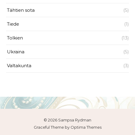
Tähtien sota
(5)
Tiede
(1)
Tolkien
(13)
Ukraina
(5)
Valtakunta
(3)
© 2026 Sampsa Rydman
Graceful Theme by
Optima Themes