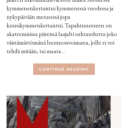
kymmenenkertaistui kymmenessä vuodessa ja
nykypäivään mennessä jopa
kuusikymmenkertaistui. Tapahtuneeseen on
akateemisissa piireissä laajalti suhtauduttu joko
väistämättömänä luonnonvoimana, jolle ei voi
tehdä mitään, tai maata…
CONTINUE READING