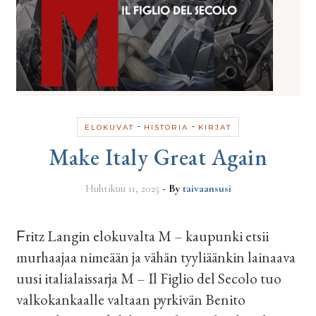
-
-
ELOKUVAT
HISTORIA
KIRJAT
Make Italy Great Again
Huhtikuu 11, 2025
- By
taivaansusi
Fritz Langin elokuvalta M – kaupunki etsii
murhaajaa nimeään ja vähän tyyliäänkin lainaava
uusi italialaissarja M – Il Figlio del Secolo tuo
valkokankaalle valtaan pyrkivän Benito