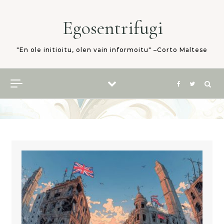
Skip to content
Egosentrifugi
"En ole initioitu, olen vain informoitu" –Corto Maltese