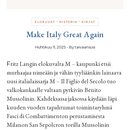
-
-
ELOKUVAT
HISTORIA
KIRJAT
Make Italy Great Again
Huhtikuu 11, 2025
- By
taivaansusi
Fritz Langin elokuvalta M – kaupunki etsii
murhaajaa nimeään ja vähän tyyliäänkin lainaava
uusi italialaissarja M – Il Figlio del Secolo tuo
valkokankaalle valtaan pyrkivän Benito
Mussolinin. Kahdeksassa jaksossa käydään läpi
kuuden vuoden tapahtumat toimintaryhmä
Fasci di Combattimenton perustamisesta
Milanon San Sepolcron torilla Mussolinin