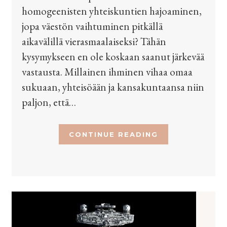
homogeenisten yhteiskuntien hajoaminen,
jopa väestön vaihtuminen pitkällä
aikavälillä vierasmaalaiseksi? Tähän
kysymykseen en ole koskaan saanut järkevää
vastausta. Millainen ihminen vihaa omaa
sukuaan, yhteisöään ja kansakuntaansa niin
paljon, että…
CONTINUE READING