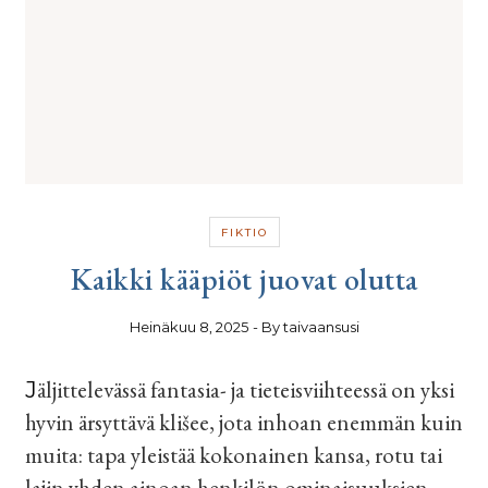
FIKTIO
Kaikki kääpiöt juovat olutta
Heinäkuu 8, 2025
- By
taivaansusi
Jäljittelevässä fantasia- ja tieteisviihteessä on yksi
hyvin ärsyttävä klišee, jota inhoan enemmän kuin
muita: tapa yleistää kokonainen kansa, rotu tai
lajin yhden ainoan henkilön ominaisuuksien