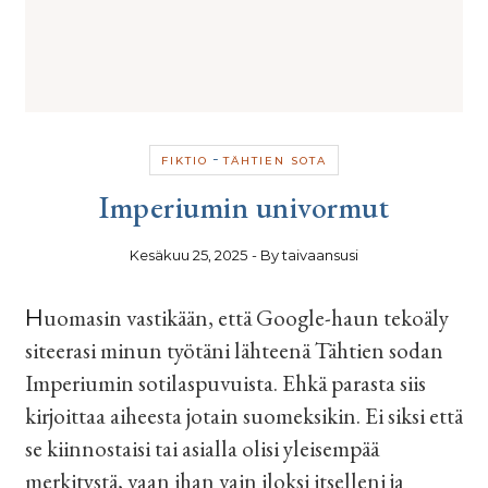
-
FIKTIO
TÄHTIEN SOTA
Imperiumin univormut
Kesäkuu 25, 2025
- By
taivaansusi
Huomasin vastikään, että Google-haun tekoäly
siteerasi minun työtäni lähteenä Tähtien sodan
Imperiumin sotilaspuvuista. Ehkä parasta siis
kirjoittaa aiheesta jotain suomeksikin. Ei siksi että
se kiinnostaisi tai asialla olisi yleisempää
merkitystä, vaan ihan vain iloksi itselleni ja