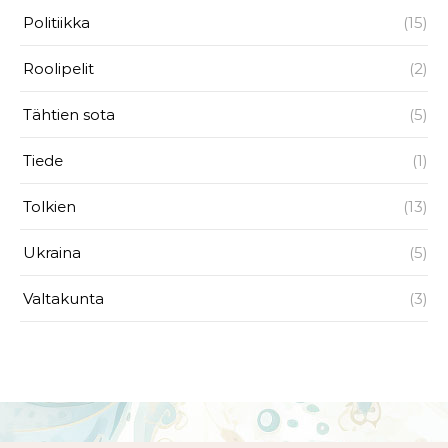
Politiikka
(15)
Roolipelit
(2)
Tähtien sota
(5)
Tiede
(1)
Tolkien
(13)
Ukraina
(5)
Valtakunta
(3)